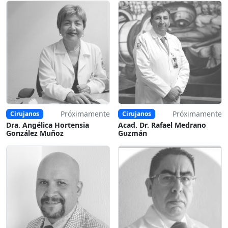
Próximamente
Próximamente
Cirujanos
Cirujanos
Dra. Angélica Hortensia
Acad. Dr. Rafael Medrano
González Muñoz
Guzmán