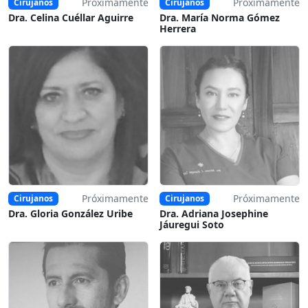
Próximamente
Próximamente
Cirujanos
Cirujanos
Dra. Celina Cuéllar Aguirre
Dra. María Norma Gómez
Herrera
Próximamente
Próximamente
Cirujanos
Cirujanos
Dra. Gloria González Uribe
Dra. Adriana Josephine
Jáuregui Soto