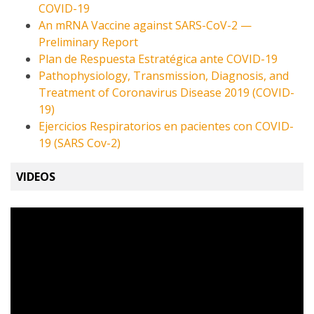
COVID-19
An mRNA Vaccine against SARS-CoV-2 —
Preliminary Report
Plan de Respuesta Estratégica ante COVID-19
Pathophysiology, Transmission, Diagnosis, and
Treatment of Coronavirus Disease 2019 (COVID-
19)
Ejercicios Respiratorios en pacientes con COVID-
19 (SARS Cov-2)
VIDEOS